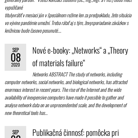
vypožičané
titulyvrátiť v mesiaci jún v špeciálnom režime len za predpokladu, žeto situácia
vo vývine pandémie umožní. Treba rátať aj s tým, ževysporiadanie záväzkov s
knižnicou bude časovo posunuté.…
Nové e-booky: „Networks“ a „Theory
SEP
08
of materials failure“
2020
Networks ABSTRACT The study of networks, including
computer networks, social networks, and biological networks, has attracted
enormous interest in recent years. The rise of the Internet and the wide
availability of inexpensive computers have made it possible to gather and
analyse network data on an unprecendented scale, and the development of
new theoretical tools has…
Publikačná činnosť: pomôcka pri
SEP