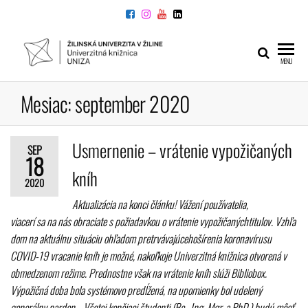
Preskočiť
na
obsah
UNIVERZITNÁ
Žilinskej
MENU
univerzity
KNIŽNICA
v Žiline
Mesiac:
september 2020
Usmernenie – vrátenie vypožičaných
SEP
18
kníh
2020
Aktualizácia na konci článku! Vážení používatelia,
viacerí sa na nás obraciate s požiadavkou o vrátenie vypožičanýchtitulov. Vzhľa
dom na aktuálnu situáciu ohľadom pretrvávajúcehošírenia koronavírusu
COVID-19 vracanie kníh je možné, nakoľkoje Univerzitná knižnica otvorená v
obmedzenom režime. Prednostne však na vrátenie kníh slúži Bibliobox.
Výpožičná doba bola systémovo predĺžená, na upomienky bol udelený
generálny pardon. Všetci končiaci študenti (Bc., Ing.,Mgr. a PhD.) budú môcť