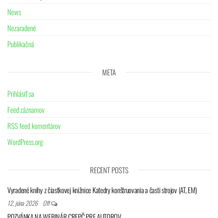
News
Nezaradené
Publikačná
META
Prihlásiť sa
Feed záznamov
RSS feed komentárov
WordPress.org
RECENT POSTS
Vyradené knihy z čiastkovej knižnice Katedry konštruovania a časti strojov (AT, EM)
12. júna 2026
Off
POZVÁNKA NA WEBINÁR CREPČ PRE AUTOROV