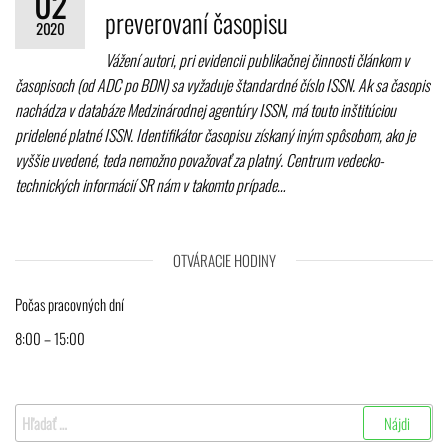
02
preverovaní časopisu
2020
Vážení autori, pri evidencii publikačnej činnosti článkom v
časopisoch (od ADC po BDN) sa vyžaduje štandardné číslo ISSN. Ak sa časopis
nachádza v databáze Medzinárodnej agentúry ISSN, má touto inštitúciou
pridelené platné ISSN. Identifikátor časopisu získaný iným spôsobom, ako je
vyššie uvedené, teda nemožno považovať za platný. Centrum vedecko-
technických informácií SR nám v takomto prípade…
OTVÁRACIE HODINY
Počas pracovných dní
8:00 – 15:00
Hľadať: