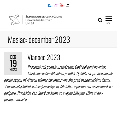
Preskočiť
na
obsah
UNIVERZITNÁ
Žilinskej
MENU
univerzity
KNIŽNICA
v Žiline
Mesiac:
december 2023
Vianoce 2023
DEC
19
Pracovný rok pomaly uzatvárame. Opäť bol plný noviniek,
2023
ktoré sme našim čitateľom ponúkli. Oplatilo sa, pretože ste nás
poctili svojou návštevou takmer tak intenzívne ako pred pandemickými časmi.
V mene celej knižnice ďakujem kolegom, čitateľom a partnerom za spoluprácu a
podporu. Prichádza čas, ktorý strávime so svojimi blízkymi. Užite si ho v
pevnom zdraví a…