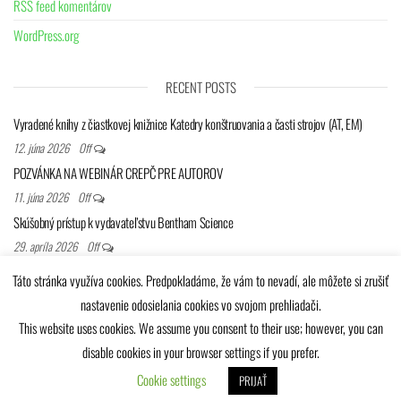
RSS feed komentárov
WordPress.org
RECENT POSTS
Vyradené knihy z čiastkovej knižnice Katedry konštruovania a časti strojov (AT, EM)
12. júna 2026
Off
POZVÁNKA NA WEBINÁR CREPČ PRE AUTOROV
11. júna 2026
Off
Skúšobný prístup k vydavateľstvu Bentham Science
29. apríla 2026
Off
Databáza bezpečnostných a strategických štúdií (EBSCO)
Táto stránka využíva cookies. Predpokladáme, že vám to nevadí, ale môžete si zrušiť
20. apríla 2026
Off
nastavenie odosielania cookies vo svojom prehliadači.
This website uses cookies. We assume you consent to their use; however, you can
disable cookies in your browser settings if you prefer.
Univerzitná knižnica Žilinskej univerzity © 2025
Cookie settings
PRIJAŤ