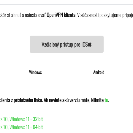
kôr stiahnuť a nainštalovať
OpenVPN klienta
. V súčasnosti poskytujeme pripo
Vzdialený prístup pre iOS
Windows
Android
ienta z príslušného linku. Ak neviete akú verziu máte, kliknite
tu
.
s 10, Windows 11 -
32 bit
s 10, Windows 11 -
64 bit