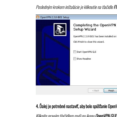
Posledným krokom inštalácie je kliknutie na tlačidlo
F
4. Ďalej je potrebné nastaviť, aby bolo spúšťanie Ope
Kliknite pravým tlačidlom myši na ikonu
OpenVPN GUI