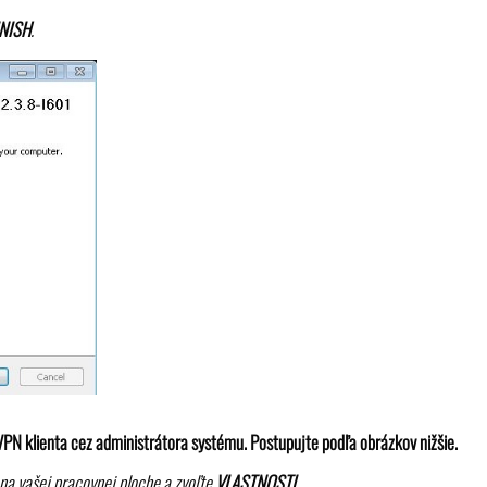
INISH
.
nVPN klienta cez administrátora systému. Postupujte podľa obrázkov nižšie.
na vašej pracovnej ploche a zvoľte
VLASTNOSTI.