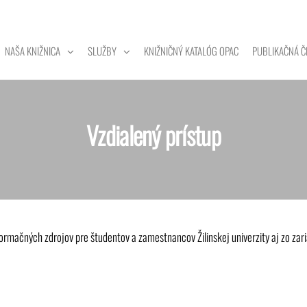
NAŠA KNIŽNICA
SLUŽBY
KNIŽNIČNÝ KATALÓG OPAC
PUBLIKAČNÁ Č
ZITNÁ
A
Vzdialený prístup
rmačných zdrojov pre študentov a zamestnancov Žilinskej univerzity aj zo zariad