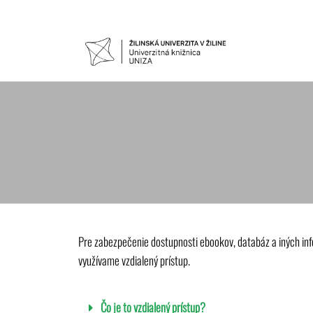
UNIVER
Žilinskej
univerzity
KNIŽNIC
v Žiline
Pre zabezpečenie dostupnosti ebookov, databáz a iných info
využívame vzdialený prístup.
Čo je to vzdialený prístup?