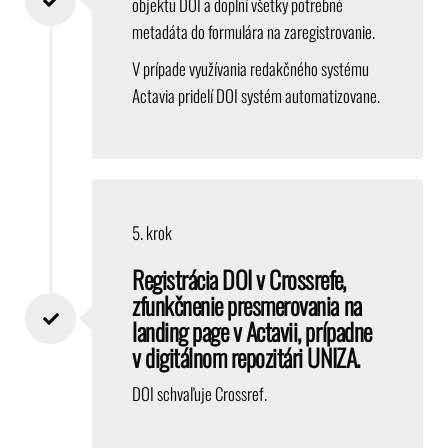
objektu DOI a doplní všetky potrebné
metadáta do formulára na zaregistrovanie.
V prípade využívania redakčného systému
Actavia pridelí DOI systém automatizovane.
5. krok
Registrácia DOI v Crossrefe,
zfunkčnenie presmerovania na
landing page v Actavii, prípadne
v digitálnom repozitári UNIZA.
DOI schvaľuje Crossref.