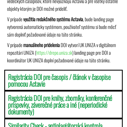
vedeckých časopisov, ktoré nevyužívajú Actaviu a pre všetky ostatné
objekty ktorým je DOI možné prideliť.
V prípade
využitia redakčného systému Actavia
, bude landing page
vytvorená automaticky systémom, používateľ systému si bude môcť
sám doplniť požadované údaje na túto stránku.
V prípade
manuálneho pridelenia
DOI vytvorí UK UNIZA v digitálnom
repozitári UNIZA (
https://drepo.uniza.sk
) landing page pre DOI a
koordinátor UK UNIZA doplní požadované údaje na túto stránku.
Registrácia DOI pre časopis / článok v časopise
pomocou Actavie
Registrácia DOI pre knihy, zborníky, konferenčné
príspevky, záverečné práce a iné (neperiodické
dokumenty)
Similarity Check - antiplagiátorská kontrola