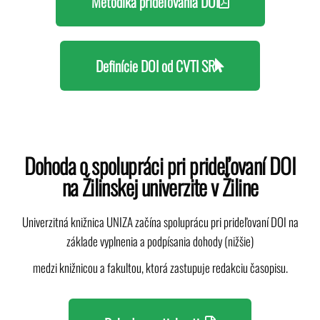
Metodika prideľovania DOI
Definície DOI od CVTI SR
Dohoda o spolupráci pri prideľovaní DOI
na Žilinskej univerzite v Žiline
Univerzitná knižnica UNIZA začína spoluprácu pri prideľovaní DOI na
základe vyplnenia a podpísania dohody (nižšie)
medzi knižnicou a fakultou, ktorá zastupuje redakciu časopisu.