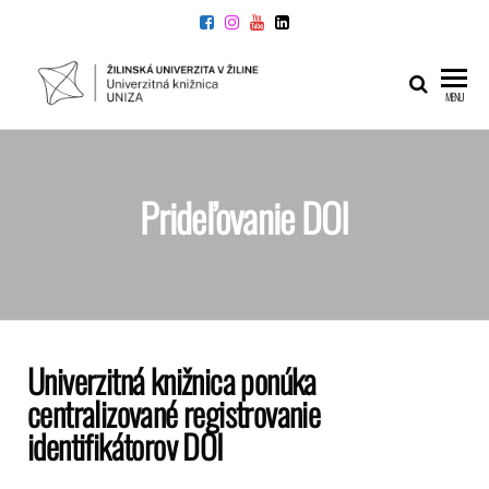
UNIVERZITNÁ
Žilinskej
MENU
univerzity
KNIŽNICA
v Žiline
Prideľovanie DOI
Univerzitná knižnica ponúka
centralizované registrovanie
identifikátorov DOI