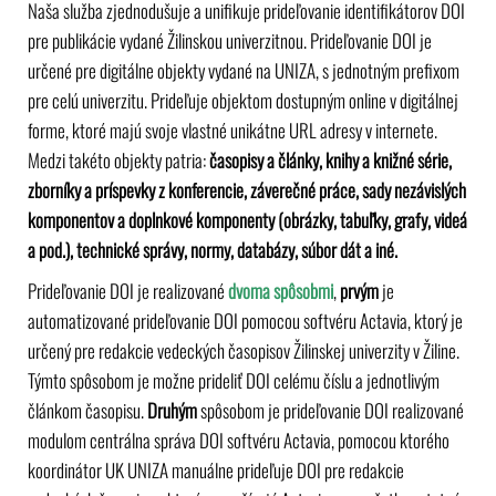
Naša služba zjednodušuje a unifikuje prideľovanie identifikátorov DOI
pre publikácie vydané Žilinskou univerzitnou. Prideľovanie DOI je
určené pre digitálne objekty vydané na UNIZA, s jednotným prefixom
pre celú univerzitu. Prideľuje objektom dostupným online v digitálnej
forme, ktoré majú svoje vlastné unikátne URL adresy v internete.
Medzi takéto objekty patria:
časopisy a články,
knihy a knižné série,
zborníky a príspevky z konferencie, záverečné práce, sady nezávislých
komponentov a doplnkové komponenty (obrázky, tabuľky, grafy, videá
a pod.), technické správy, normy, databázy, súbor dát a iné.
Prideľovanie DOI je realizované
dvoma spôsobmi
,
prvým
je
automatizované prideľovanie DOI pomocou softvéru Actavia, ktorý je
určený pre redakcie vedeckých časopisov Žilinskej univerzity v Žiline.
Týmto spôsobom je možne prideliť DOI celému číslu a jednotlivým
článkom časopisu.
Druhým
spôsobom je prideľovanie DOI realizované
modulom centrálna správa DOI softvéru Actavia, pomocou ktorého
koordinátor UK UNIZA manuálne prideľuje DOI pre redakcie