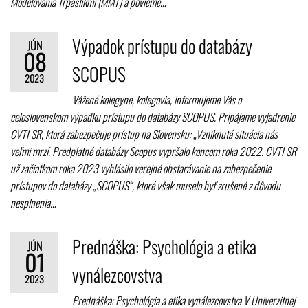
Modelovania Trpaslíkmi (MMT) a povieme…
Výpadok prístupu do databázy
JÚN
08
SCOPUS
2023
Vážené kolegyne, kolegovia, informujeme Vás o
celoslovenskom výpadku prístupu do databázy SCOPUS. Pripájame vyjadrenie
CVTI SR, ktorá zabezpečuje prístup na Slovensku: „Vzniknutá situácia nás
veľmi mrzí. Predplatné databázy Scopus vypršalo koncom roka 2022. CVTI SR
už začiatkom roka 2023 vyhlásilo verejné obstarávanie na zabezpečenie
prístupov do databázy „SCOPUS“, ktoré však muselo byť zrušené z dôvodu
nesplnenia…
Prednáška: Psychológia a etika
JÚN
01
vynálezcovstva
2023
Prednáška: Psychológia a etika vynálezcovstva V Univerzitnej