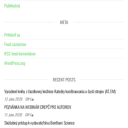
Publikačná
META
Prihlásiť sa
Feed záznamov
RSS feed komentárov
WordPress.org
RECENT POSTS
Vyradené knihy z čiastkovej knižnice Katedry konštruovania a časti strojov (AT, EM)
12. júna 2026
Off
POZVÁNKA NA WEBINÁR CREPČ PRE AUTOROV
11. júna 2026
Off
Skúšobný prístup k vydavateľstvu Bentham Science