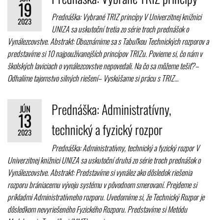
19
Prednáška: Vybrané TRIZ princípy V Univerzitnej knižnici
2023
UNIZA sa uskutoční tretia zo série troch prednášok o
Vynálezcovstve. Abstrakt: Oboznámime sa s Tabuľkou Technických rozporov a
predstavíme si 10 najpoužívanejších princípov TRIZu. Povieme si, čo nám v
školských laviciach o vynálezcovstve nepovedali. Na čo sa môžeme tešiť?–
Odhalíme tajomstvo silných riešení– Vyskúšame si prácu s TRIZ…
Prednáška: Administratívny,
JÚN
13
technický a fyzický rozpor
2023
Prednáška: Administratívny, technický a fyzický rozpor V
Univerzitnej knižnici UNIZA sa uskutoční druhá zo série troch prednášok o
Vynálezcovstve. Abstrakt: Predstavíme si vynález ako dôsledok riešenia
rozporu brániacemu vývoju systému v pôvodnom smerovaní. Prejdeme si
príkladmi Administratívneho rozporu. Uvedomíme si, že Technický Rozpor je
dôsledkom nevyriešeného Fyzického Rozporu. Predstavíme si Metódu