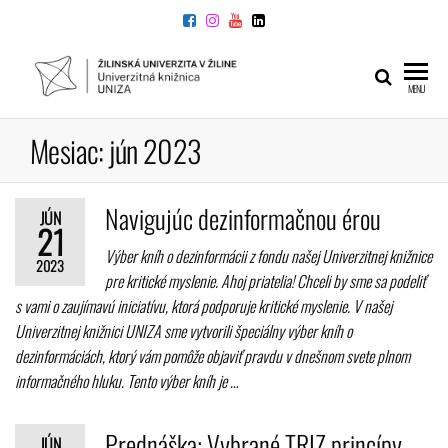
Preskočiť
na
obsah
UNIVERZITNÁ
Žilinskej
MENU
univerzity
KNIŽNICA
v Žiline
Mesiac:
jún 2023
Navigujúc dezinformačnou érou
JÚN
21
Výber kníh o dezinformácii z fondu našej Univerzitnej knižnice
2023
pre kritické myslenie. Ahoj priatelia! Chceli by sme sa podeliť
s vami o zaujímavú iniciatívu, ktorá podporuje kritické myslenie. V našej
Univerzitnej knižnici UNIZA sme vytvorili špeciálny výber kníh o
dezinformáciách, ktorý vám pomôže objaviť pravdu v dnešnom svete plnom
informačného hluku. Tento výber kníh je …
Prednáška: Vybrané TRIZ princípy
JÚN