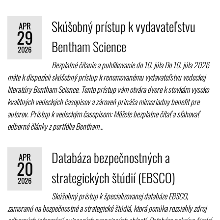
Skúšobný prístup k vydavateľstvu
APR
29
Bentham Science
2026
Bezplatné čítanie a publikovanie do 10. júla Do 10. júla 2026
máte k dispozícii skúšobný prístup k renomovanému vydavateľstvu vedeckej
literatúry Bentham Science. Tento prístup vám otvára dvere k stovkám vysoko
kvalitných vedeckých časopisov a zároveň prináša mimoriadny benefit pre
autorov. Prístup k vedeckým časopisom: Môžete bezplatne čítať a sťahovať
odborné články z portfólia Bentham…
Databáza bezpečnostných a
APR
20
strategických štúdií (EBSCO)
2026
Skúšobný prístup k špecializovanej databáze EBSCO,
zameranú na bezpečnostné a strategické štúdiá, ktorá ponúka rozsiahly zdroj