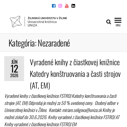
Preskočiť
na
obsah
UNIVERZITNÁ
Žilinskej
MENU
univerzity
KNIŽNICA
v Žiline
Kategória:
Nezaradené
Vyradené knihy z čiastkovej knižnice
JÚN
12
Katedry konštruovania a časti strojov
2026
(AT, EM)
Vyradené knihy z čiastkovej knižnice FSTROJ Katedry konštruovania a časti
strojov (AT, EM) Odpredaj je možný za 50 % uvedenej ceny. Osobný odber v
Univerzitnej knižnici v Žiline. Kontakt: miriam.seligova@uniza.sk Knihy je
možné získať do 30.6.2026. Knihy vyradené z čiastkovej knižnice FSTROJ AT
Knihy vyradené z čiastkovej knižnice FSTROJ EM