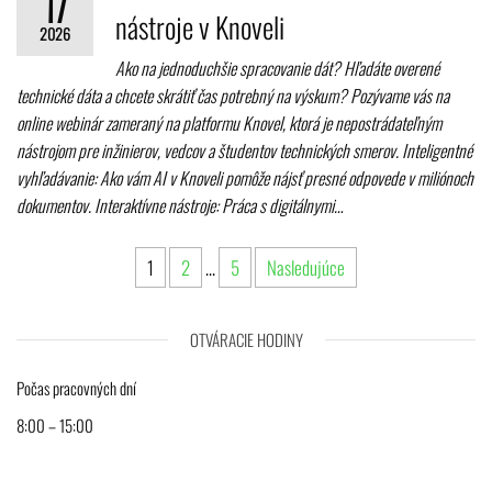
17
nástroje v Knoveli
2026
Ako na jednoduchšie spracovanie dát? Hľadáte overené
technické dáta a chcete skrátiť čas potrebný na výskum? Pozývame vás na
online webinár zameraný na platformu Knovel, ktorá je nepostrádateľným
nástrojom pre inžinierov, vedcov a študentov technických smerov. Inteligentné
vyhľadávanie: Ako vám AI v Knoveli pomôže nájsť presné odpovede v miliónoch
dokumentov. Interaktívne nástroje: Práca s digitálnymi…
Stránkovanie
1
2
…
5
Nasledujúce
príspevkov
OTVÁRACIE HODINY
Počas pracovných dní
8:00 – 15:00