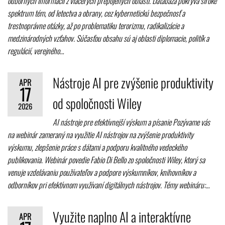
odborných informácií z viacerých prepojených oblastí. Databáza pokrýva široké
spektrum tém, od letectva a obrany, cez kybernetickú bezpečnosť a
trestnoprávne otázky, až po problematiku terorizmu, radikalizácie a
medzinárodných vzťahov. Súčasťou obsahu sú aj oblasti diplomacie, politík a
regulácií, verejného…
Nástroje AI pre zvýšenie produktivity
APR
17
od spoločnosti Wiley
2026
AI nástroje pre efektívnejší výskum a písanie Pozývame vás
na webinár zameraný na využitie AI nástrojov na zvýšenie produktivity
výskumu, zlepšenie práce s dátami a podporu kvalitného vedeckého
publikovania. Webinár povedie Fabio Di Bello zo spoločnosti Wiley, ktorý sa
venuje vzdelávaniu používateľov a podpore výskumníkov, knihovníkov a
odborníkov pri efektívnom využívaní digitálnych nástrojov. Témy webináru:…
Využite naplno AI a interaktívne
APR