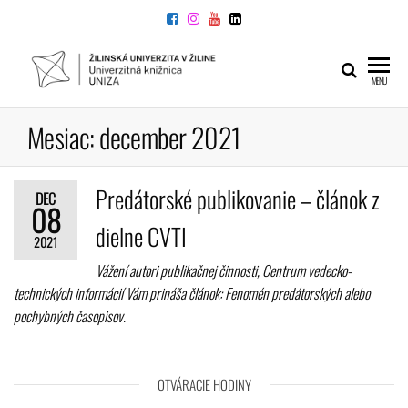
Preskočiť
na
obsah
UNIVERZITNÁ
Žilinskej
MENU
univerzity
KNIŽNICA
v Žiline
Mesiac:
december 2021
Predátorské publikovanie – článok z
DEC
08
dielne CVTI
2021
Vážení autori publikačnej činnosti, Centrum vedecko-
technických informácií Vám prináša článok: Fenomén predátorských alebo
pochybných časopisov.
OTVÁRACIE HODINY