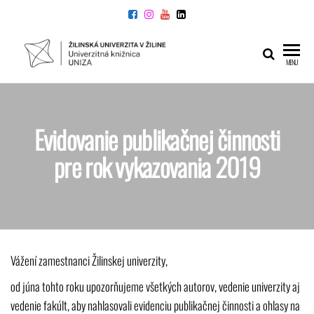
Preskočiť
na
obsah
UNIVERZITNÁ
Žilinskej
MENU
univerzity
KNIŽNICA
v Žiline
Evidovanie publikačnej činnosti
pre rok vykazovania 2019
Vážení zamestnanci Žilinskej univerzity,
od júna tohto roku upozorňujeme všetkých autorov, vedenie univerzity aj
vedenie fakúlt, aby nahlasovali evidenciu publikačnej činnosti a ohlasy na