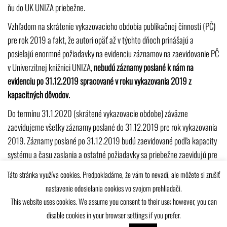
ňu do UK UNIZA priebežne.
Vzhľadom na skrátenie vykazovacieho obdobia publikačnej činnosti (PČ)
pre rok 2019 a fakt, že autori opäť až v týchto dňoch prinášajú a
posielajú enormné požiadavky na evidenciu záznamov na zaevidovanie PČ
v Univerzitnej knižnici UNIZA,
nebudú záznamy poslané k nám na
evidenciu po 31.12.2019 spracované v roku vykazovania 2019 z
kapacitných dôvodov.
Do termínu 31.1.2020 (skrátené vykazovacie obdobe) záväzne
zaevidujeme všetky záznamy poslané do 31.12.2019 pre rok vykazovania
2019. Záznamy poslané po 31.12.2019 budú zaevidované podľa kapacity
systému a času zaslania a ostatné požiadavky sa priebežne zaevidujú pre
rok vykazovania 2020, po ukončení evidencie roku vykazovania 2019.
Táto stránka využíva cookies. Predpokladáme, že vám to nevadí, ale môžete si zrušiť
Ďakujeme za pochopenie.
nastavenie odosielania cookies vo svojom prehliadači.
This website uses cookies. We assume you consent to their use; however, you can
disable cookies in your browser settings if you prefer.
Univerzitná knižnica Žilinskej univerzity © 2025