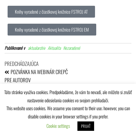
Knihy vyradené z čiastkovej knižnice FSTROJ AT
Knihy vyradené z čiastkovej knižnice FSTROJ EM
Publikované v
aktualarchiv
Aktualita
Nezaradené
PREDCHÁDZAJÚCA
POZVÁNKA NA WEBINÁR CREPČ
PRE AUTOROV
Táto stránka využíva cookies. Predpokladáme, že vám to nevadí, ale môžete si zrušiť
nastavenie odosielania cookies vo svojom prehliadači.
This website uses cookies. We assume you consent to their use; however, you can
Univerzitná knižnica Žilinskej univerzity © 2025
disable cookies in your browser settings if you prefer.
Cookie settings
PRIJAŤ