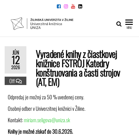
UNIVERZITNÁ
Žilinskej
MENU
univerzity
KNIŽNICA
v Žiline
Vyradené knihy z čiastkovej
JÚN
12
knižnice FSTROJ Katedry
2026
konštruovania a časti strojov
(AT, EM)
Off
Odpredaj je možný za 50 % uvedenej ceny.
Osobný odber v Univerzitnej knižnici v Žiline.
Kontakt:
miriam.seligova@uniza.sk
Knihy je možné získať do 30.6.2026.