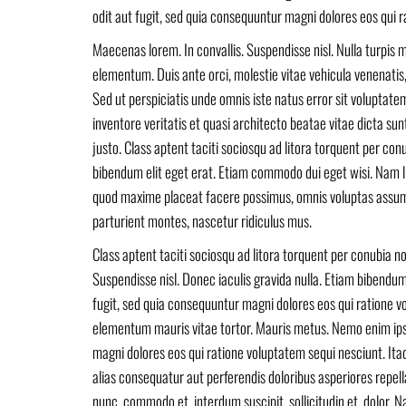
odit aut fugit, sed quia consequuntur magni dolores eos qui 
Maecenas lorem. In convallis. Suspendisse nisl. Nulla turpis ma
elementum. Duis ante orci, molestie vitae vehicula venenatis, t
Sed ut perspiciatis unde omnis iste natus error sit volupta
inventore veritatis et quasi architecto beatae vitae dicta sun
justo. Class aptent taciti sociosqu ad litora torquent per co
bibendum elit eget erat. Etiam commodo dui eget wisi. Nam li
quod maxime placeat facere possimus, omnis voluptas assume
parturient montes, nascetur ridiculus mus.
Class aptent taciti sociosqu ad litora torquent per conubia n
Suspendisse nisl. Donec iaculis gravida nulla. Etiam bibendu
fugit, sed quia consequuntur magni dolores eos qui ratione 
elementum mauris vitae tortor. Mauris metus. Nemo enim ipsa
magni dolores eos qui ratione voluptatem sequi nesciunt. Ita
alias consequatur aut perferendis doloribus asperiores repell
nunc, commodo et, interdum suscipit, sollicitudin et, dolor.