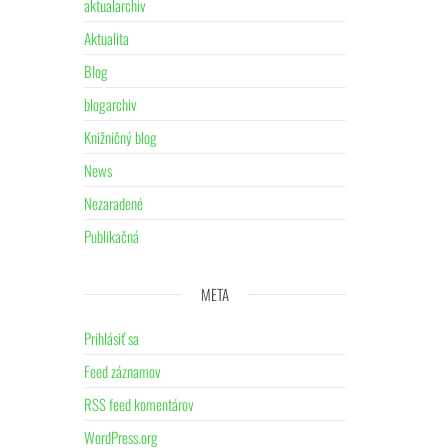
aktualarchiv
Aktualita
Blog
blogarchiv
Knižničný blog
News
Nezaradené
Publikačná
META
Prihlásiť sa
Feed záznamov
RSS feed komentárov
WordPress.org