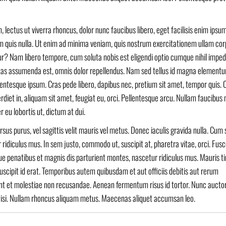
lectus ut viverra rhoncus, dolor nunc faucibus libero, eget facilisis enim ipsum
am quis nulla. Ut enim ad minima veniam, quis nostrum exercitationem ullam cor
ur? Nam libero tempore, cum soluta nobis est eligendi optio cumque nihil imped
tas assumenda est, omnis dolor repellendus. Nam sed tellus id magna element
ellentesque ipsum. Cras pede libero, dapibus nec, pretium sit amet, tempor quis. 
diet in, aliquam sit amet, feugiat eu, orci. Pellentesque arcu. Nullam faucibus 
 eu lobortis ut, dictum at dui.
sus purus, vel sagittis velit mauris vel metus. Donec iaculis gravida nulla. Cum 
idiculus mus. In sem justo, commodo ut, suscipit at, pharetra vitae, orci. Fusc
oque penatibus et magnis dis parturient montes, nascetur ridiculus mus. Mauris t
uscipit id erat. Temporibus autem quibusdam et aut officiis debitis aut rerum
int et molestiae non recusandae. Aenean fermentum risus id tortor. Nunc auctor
sce wisi. Nullam rhoncus aliquam metus. Maecenas aliquet accumsan leo.