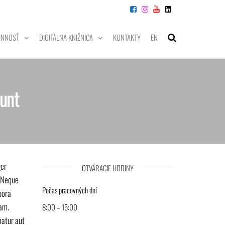
INNOSŤ
DIGITÁLNA KNIŽNICA
KONTAKTY
EN
dunt
ger
OTVÁRACIE HODINY
. Neque
Počas pracovných dní
pora
iam.
8:00 – 15:00
natur aut