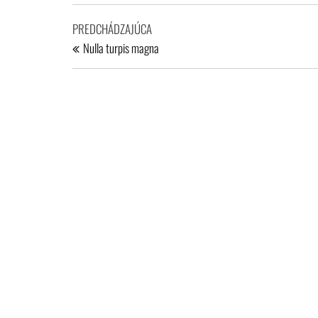
Navigácia
Predchádzajúci
PREDCHÁDZAJÚCA
v
príspevok
Nulla turpis magna
článku