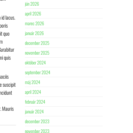
jún 2026
apríl 2026
 id lacus.
marec 2026
poris
it quo
január 2026
um
december 2025
Curabitur
november 2025
mi quis
október 2024
september 2024
sociis
máj 2024
e suscipit
apríl 2024
incidunt
február 2024
. Mauris
január 2024
december 2023
november 2023