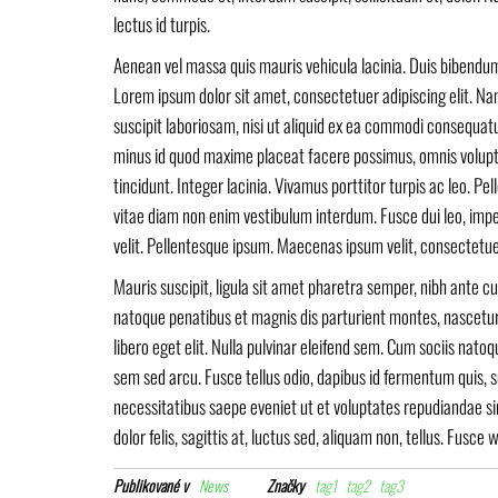
lectus id turpis.
Aenean vel massa quis mauris vehicula lacinia. Duis bibendum, 
Lorem ipsum dolor sit amet, consectetuer adipiscing elit. N
suscipit laboriosam, nisi ut aliquid ex ea commodi consequat
minus id quod maxime placeat facere possimus, omnis volup
tincidunt. Integer lacinia. Vivamus porttitor turpis ac leo. P
vitae diam non enim vestibulum interdum. Fusce dui leo, imper
velit. Pellentesque ipsum. Maecenas ipsum velit, consectetuer
Mauris suscipit, ligula sit amet pharetra semper, nibh ante cur
natoque penatibus et magnis dis parturient montes, nascetur r
libero eget elit. Nulla pulvinar eleifend sem. Cum sociis nat
sem sed arcu. Fusce tellus odio, dapibus id fermentum quis, s
necessitatibus saepe eveniet ut et voluptates repudiandae s
dolor felis, sagittis at, luctus sed, aliquam non, tellus. Fu
Publikované v
News
Značky
tag1
tag2
tag3