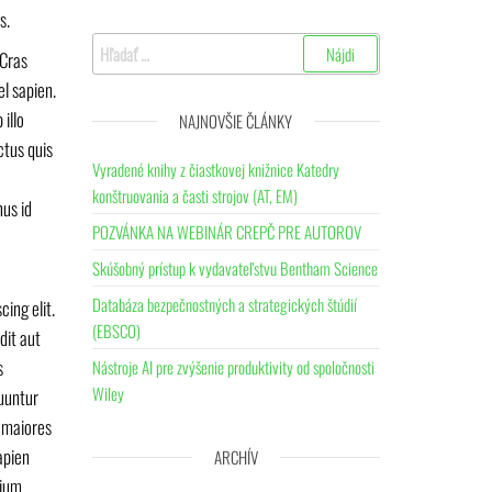
s.
Hľadať:
 Cras
el sapien.
illo
NAJNOVŠIE ČLÁNKY
ctus quis
Vyradené knihy z čiastkovej knižnice Katedry
konštruovania a časti strojov (AT, EM)
nus id
POZVÁNKA NA WEBINÁR CREPČ PRE AUTOROV
Skúšobný prístup k vydavateľstvu Bentham Science
Databáza bezpečnostných a strategických štúdií
ing elit.
(EBSCO)
dit aut
s
Nástroje AI pre zvýšenie produktivity od spoločnosti
Wiley
uuntur
s maiores
apien
ARCHÍV
tium