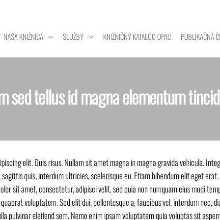
NAŠA KNIŽNICA
SLUŽBY
KNIŽNIČNÝ KATALÓG OPAC
PUBLIKAČNÁ Č
ZITNÁ
A
 sed tellus id magna elementum tinci
piscing elit. Duis risus. Nullam sit amet magna in magna gravida vehicula. Inte
, sagittis quis, interdum ultricies, scelerisque eu. Etiam bibendum elit eget erat
olor sit amet, consectetur, adipisci velit, sed quia non numquam eius modi tem
uaerat voluptatem. Sed elit dui, pellentesque a, faucibus vel, interdum nec, d
ulla pulvinar eleifend sem. Nemo enim ipsam voluptatem quia voluptas sit asper