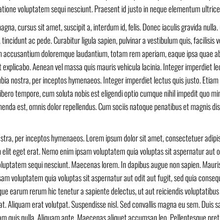
ratione voluptatem sequi nesciunt. Praesent id justo in neque elementum ultrice
gna, cursus sit amet, suscipit a, interdum id, felis. Donec iaculis gravida nulla.
incidunt ac pede. Curabitur ligula sapien, pulvinar a vestibulum quis, facilisis v
tem accusantium doloremque laudantium, totam rem aperiam, eaque ipsa quae ab 
t explicabo. Aenean vel massa quis mauris vehicula lacinia. Integer imperdiet le
nubia nostra, per inceptos hymenaeos. Integer imperdiet lectus quis justo. Etiam
bero tempore, cum soluta nobis est eligendi optio cumque nihil impedit quo mi
nda est, omnis dolor repellendus. Cum sociis natoque penatibus et magnis dis
ostra, per inceptos hymenaeos. Lorem ipsum dolor sit amet, consectetuer adipisc
m elit eget erat. Nemo enim ipsam voluptatem quia voluptas sit aspernatur aut o
voluptatem sequi nesciunt. Maecenas lorem. In dapibus augue non sapien. Mauri
m voluptatem quia voluptas sit aspernatur aut odit aut fugit, sed quia conseq
que earum rerum hic tenetur a sapiente delectus, ut aut reiciendis voluptatibu
at. Aliquam erat volutpat. Suspendisse nisl. Sed convallis magna eu sem. Duis s
 Nam quis nulla. Aliquam ante. Maecenas aliquet accumsan leo. Pellentesque pre