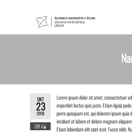
Preskočiť
na
obsah
UNIVER
Žilinskej
univerzity
KNIŽNIC
v Žiline
Nam
Lorem ipsum dolor sit amet, consectetuer adi
OKT
23
imperdiet lectus quis justo. Etiam ligula pede
porro quisquam est, qui dolorem ipsum quia d
2018
incidunt ut labore et dolore magnam aliquam q
Off
Etiam bibendum elit eget erat. Fusce nibh. N