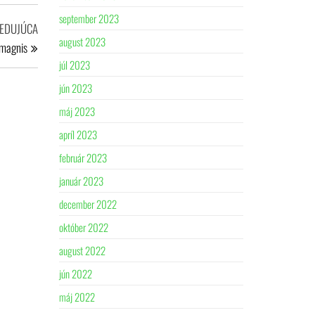
september 2023
Nasledujúci
EDUJÚCA
august 2023
príspevok
 magnis
júl 2023
jún 2023
máj 2023
apríl 2023
február 2023
január 2023
december 2022
október 2022
august 2022
jún 2022
máj 2022