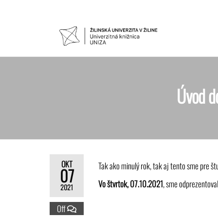
UNIVER
Žilinskej
univerzity
KNIŽNIC
v Žiline
Úvod do
OKT
Tak ako minulý rok, tak aj tento sme pre štu
07
Vo štvrtok, 07.10.2021
, sme odprezentoval
2021
Off