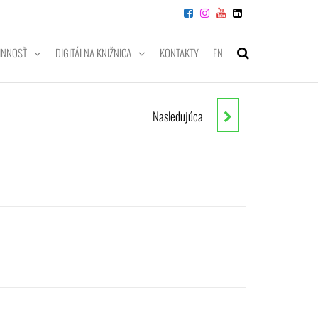
INNOSŤ
DIGITÁLNA KNIŽNICA
KONTAKTY
EN
Nasledujúca
PRÍPRAVKA NA DIFERENCIÁLNY A
INTEGRÁLNY POČET