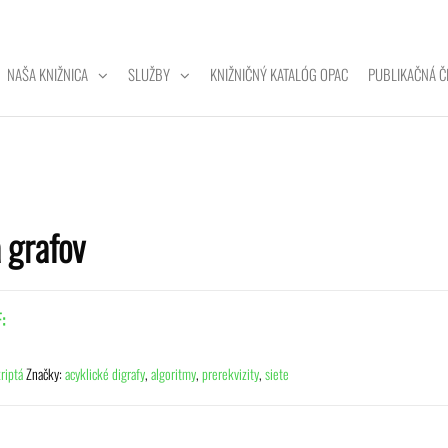
NAŠA KNIŽNICA
SLUŽBY
KNIŽNIČNÝ KATALÓG OPAC
PUBLIKAČNÁ Č
ZITNÁ
A
a grafov
:
riptá
Značky:
acyklické digrafy
,
algoritmy
,
prerekvizity
,
siete