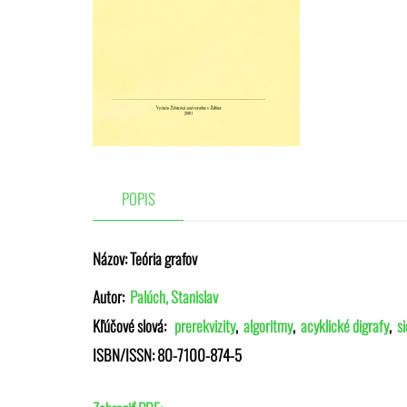
POPIS
Názov:
Teória grafov
Autor:
Palúch, Stanislav
Kľúčové slová:
prerekvizity
,
algoritmy
,
acyklické digrafy
,
s
ISBN/ISSN:
80-7100-874-5