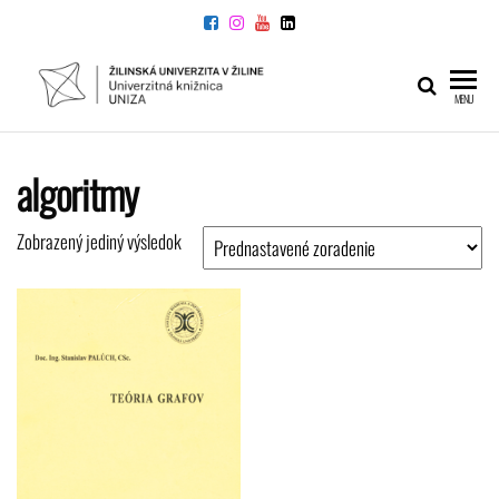
Preskočiť
na
obsah
UNIVERZITNÁ
Žilinskej
MENU
univerzity
KNIŽNICA
v Žiline
algoritmy
Zobrazený jediný výsledok