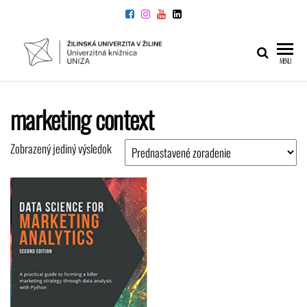
Preskočiť
na
obsah
UNIVERZITNÁ
Žilinskej
MENU
univerzity
KNIŽNICA
v Žiline
marketing context
Zobrazený jediný výsledok