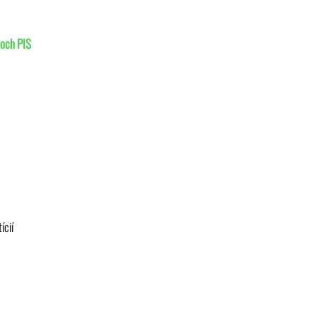
loch PIS
ícií