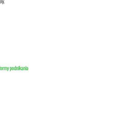
ly.
 formy
podnikania