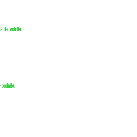
uácie
podniku
e podniku