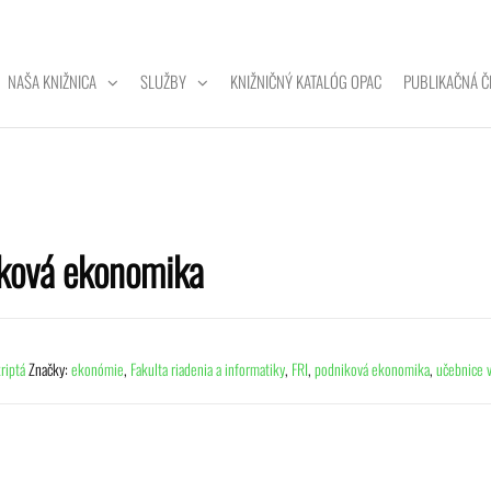
NAŠA KNIŽNICA
SLUŽBY
KNIŽNIČNÝ KATALÓG OPAC
PUBLIKAČNÁ Č
ZITNÁ
A
ková ekonomika
riptá
Značky:
ekonómie
,
Fakulta riadenia a informatiky
,
FRI
,
podniková ekonomika
,
učebnice 