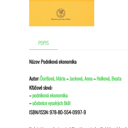
POPIS
Názov:
Podniková ekonomika
Autor:
Ďurišová, Mária
–
Jacková, Anna
–
Holková, Beata
Kľúčové slová:
–
podniková ekonomika
–
učebnice vysokých škôl
ISBN/ISSN:
978-80-554-0997-9