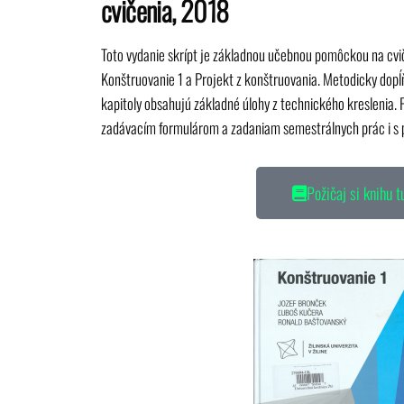
cvičenia, 2018
Toto vydanie skrípt je základnou učebnou pomôckou na cv
Konštruovanie 1 a Projekt z konštruovania. Metodicky dop
kapitoly obsahujú základné úlohy z technického kreslenia. 
zadávacím formulárom a zadaniam semestrálnych prác i s 
Požičaj si knihu t