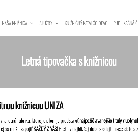
NAŠA KNIŽNICA
SLUŽBY
KNIŽNIČNÝ KATALÓG OPAC
PUBLIKAČNÁ Č
ZITNÁ
A
Letná tipovačka s knižnicou
itnou knižnicou UNIZA
vila letnú rubriku, ktorej cieľom je predstaviť
najpožičiavanejšie tituly v uply
orej sa môže zapojiť
KAŽDÝ Z VÁS!
Preto v najbližšej dobe sledujte naše siete a 