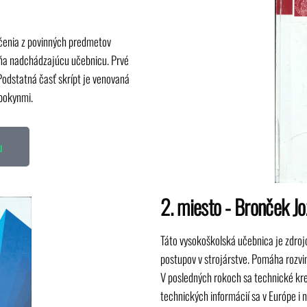
ičenia z povinných predmetov
ĺňa nadchádzajúcu učebnicu. Prvé
Podstatná časť skrípt je venovaná
pokynmi.
u
2. miesto - Bronček J
Táto vysokoškolská učebnica je zdroj
postupov v strojárstve. Pomáha rozvi
V posledných rokoch sa technické kr
technických informácií sa v Európe i 