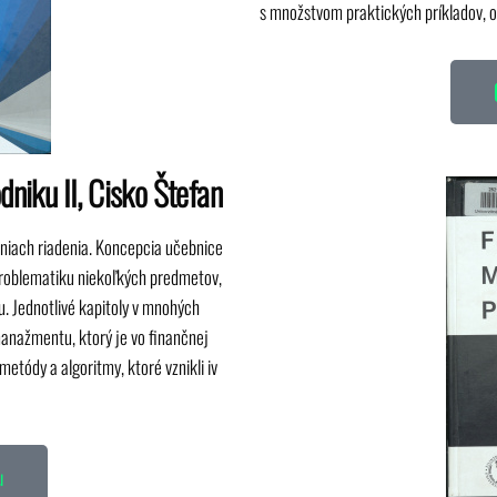
s množstvom praktických príkladov, o
niku II, Cisko Štefan
iach riadenia. Koncepcia učebnice
problematiku niekoľkých predmetov,
 Jednotlivé kapitoly v mnohých
anažmentu, ktorý je vo finančnej
etódy a algoritmy, ktoré vznikli iv
u