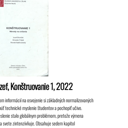
ozef, Konštruovanie 1, 2022
om informácií na osvojenie si základných normalizovaných
núť technické myslenie študentov a pochopiť učivo.
eslenie stalo globálnym problémom, pretože výmena
na svete zintenzívňuje. Obsahuje sedem kapitol