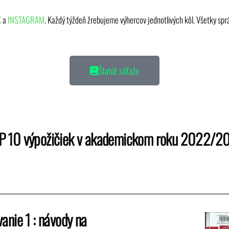
K
a
INSTAGRAM
. Každý týždeň žrebujeme výhercov jednotlivých kôl. Všetky spr
Štatút súťaže
P 10 výpožičiek v akademickom roku 2022/2
vanie 1 : návody na