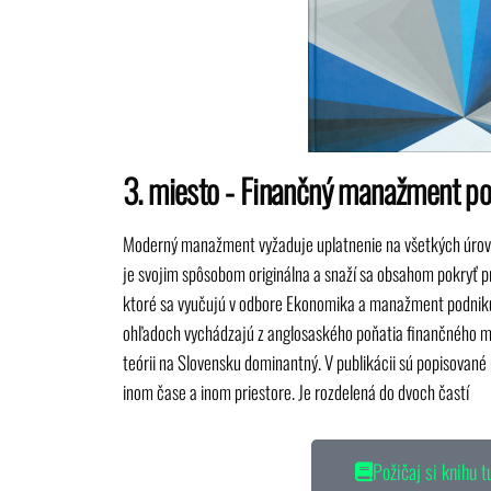
3. miesto - Finančný manažment pod
Moderný manažment vyžaduje uplatnenie na všetkých úrovn
je svojim spôsobom originálna a snaží sa obsahom pokryť 
ktoré sa vyučujú v odbore Ekonomika a manažment podniku.
ohľadoch vychádzajú z anglosaského poňatia finančného m
teórii na Slovensku dominantný. V publikácii sú popisované m
inom čase a inom priestore. Je rozdelená do dvoch častí
Požičaj si knihu t