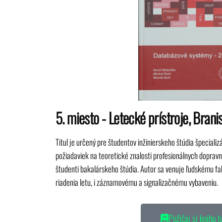
5. miesto - Letecké prístroje, Bran
Titul je určený pre študentov inžinierskeho štúdia špeciali
požiadaviek na teoretické znalosti profesionálnych dopravn
študenti bakalárskeho štúdia. Autor sa venuje ľudskému 
riadenia letu, i záznamovému a signalizačnému vybaveniu.
Požičaj si knihu t