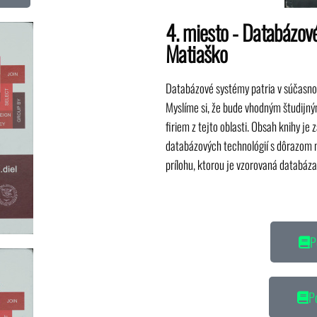
4. miesto - Databázov
Matiaško
Databázové systémy patria v súčasnos
Myslíme si, že bude vhodným študijným
firiem z tejto oblasti. Obsah knihy je
databázových technológií s dôrazom 
prílohu, ktorou je vzorovaná databáz
P
Po