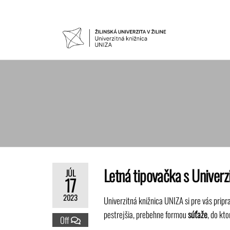
UNIVER
Žilinskej
univerzity
KNIŽNIC
v Žiline
Letná tipovačka s Univerz
JÚL
17
2023
Univerzitná knižnica UNIZA si pre vás pripra
pestrejšia, prebehne formou
súťaže
, do kt
Off