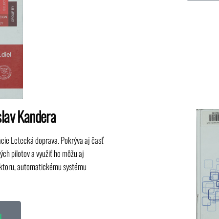
islav Kandera
zácie Letecká doprava. Pokrýva aj časť
ých pilotov a využiť ho môžu aj
faktoru, automatickému systému
u