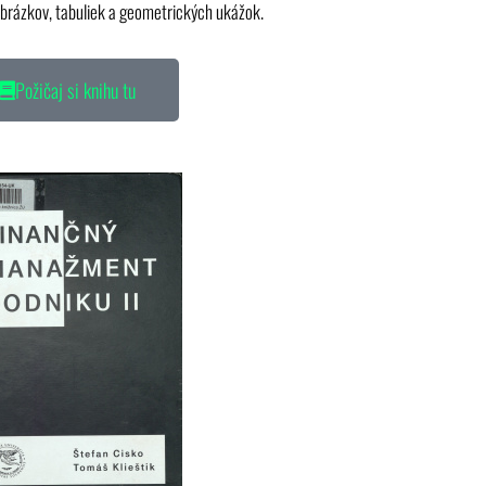
brázkov, tabuliek a geometrických ukážok.
Požičaj si knihu tu