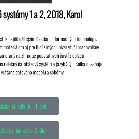
é systémy 1 a 2, 2018, Karol
ti k najdôležitejším častiam informačných technológií.
 materiálom aj pre ľudí z iných univerzít, či pracovníkov
 zameraný na zhrnutie podstatných častí z oblasti
na relačný databázový systém a jazyk SQL. Kniha obsahuje
a vrátane dátového modelu a schémy.
ožičaj si knihu tu - 1. diel
žičaj si knihu tu - 2. diel