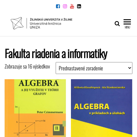
Preskočiť
na
obsah
UNIVERZITNÁ
Žilinskej
MENU
univerzity
KNIŽNICA
v Žiline
Fakulta riadenia a informatiky
Zobrazuje sa 16 výsledkov