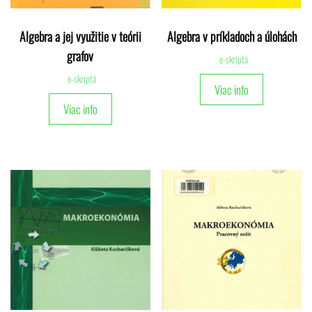
Algebra a jej využitie v teórii
Algebra v príkladoch a úlohách
grafov
e-skriptá
e-skriptá
Viac info
Viac info