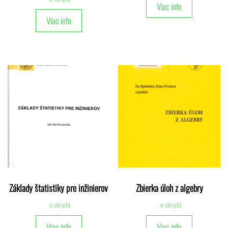
Viac info
Viac info
Základy štatistiky pre inžinierov
Zbierka úloh z algebry
e-skriptá
e-skriptá
Viac info
Viac info