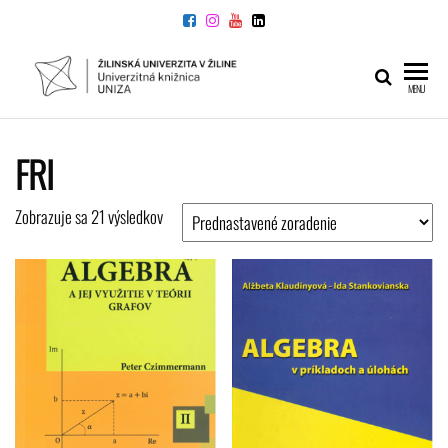
Preskočiť
na
obsah
UNIVERZITNÁ
Žilinskej
MENU
univerzity
KNIŽNICA
v Žiline
FRI
Zobrazuje sa 21 výsledkov