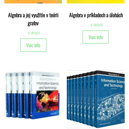
Algebra a jej využitie v teórii
Algebra v príkladoch a úlohách
grafov
e-skriptá
e-skriptá
Viac info
Viac info