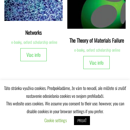
Networks
The Theory of Materials Failure
e-booky
,
oxford scholarship online
e-booky
,
oxford scholarship online
Viac info
Viac info
Táto stránka využíva cookies. Predpokladáme, že vám to nevadí, ale môžete si zrušiť
nastavenie odosielania cookies vo svojom prehliadači.
This website uses cookies. We assume you consent to their use; however, you can
Univerzitná knižnica Žilinskej univerzity © 2025
disable cookies in your browser settings if you prefer.
Cookie settings
PRIJAŤ