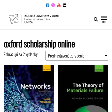
Preskočiť
na
obsah
UNIVERZITNÁ
Žilinskej
MENU
univerzity
KNIŽNICA
v Žiline
oxford scholarship online
Zobrazujú sa 2 výsledky