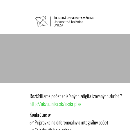
Preskočiť
na
obsah
UNIVER
Žilinskej
univerzity
KNIŽNIC
v Žiline
Rozšírili sme počet zdieľaných zdigitalizovaných skrípt ?
http://ukzu.uniza.sk/e-skripta/
Konkrétne o:
✅ Prípravka na diferenciálny a integrálny počet