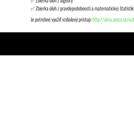
✅ Zbierka úloh z algebry
✅ Zbierka úloh z pravdepodobnosti a matematickej štatistik
Je potrebné využiť vzdialený prístup:
http://ukzu.uniza.sk/vzd