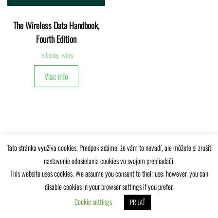
The Wireless Data Handbook,
Fourth Edition
e-booky
,
wiley
Viac info
Táto stránka využíva cookies. Predpokladáme, že vám to nevadí, ale môžete si zrušiť
Univerzitná knižnica Žilinskej univerzity © 2025
nastavenie odosielania cookies vo svojom prehliadači.
This website uses cookies. We assume you consent to their use; however, you can
disable cookies in your browser settings if you prefer.
Cookie settings
PRIJAŤ