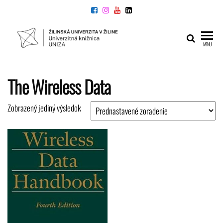
Preskočiť
na
obsah
UNIVERZITNÁ
Žilinskej
MENU
univerzity
KNIŽNICA
v Žiline
The Wireless Data
Zobrazený jediný výsledok