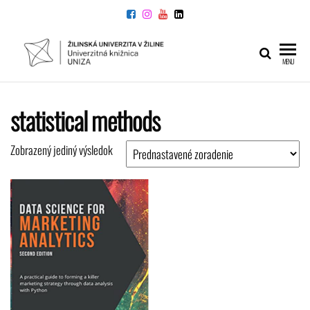
Preskočiť
na
obsah
UNIVERZITNÁ
Žilinskej
MENU
univerzity
KNIŽNICA
v Žiline
statistical methods
Zobrazený jediný výsledok