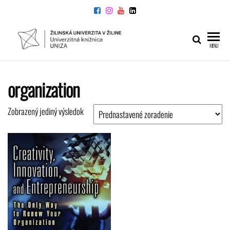
Preskočiť
na
obsah
UNIVERZITNÁ
Žilinskej
MENU
univerzity
KNIŽNICA
v Žiline
organization
Zobrazený jediný výsledok