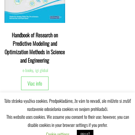
Handbook of Research on
Predictive Modeling and
Optimization Methods in Science
and Engineering
e-booky
,
igi global
Viac info
Táto stránka využíva cookies. Predpokladáme, že vám to nevadí, ale môžete si zrušiť
nastavenie odosielania cookies vo svojom prehliadači.
This website uses cookies. We assume you consent to their use; however, you can
disable cookies in your browser settings if you prefer.
Univerzitná knižnica Žilinskej univerzity © 2025
Cookie settings
PRIJAŤ