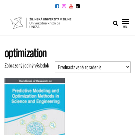
Preskočiť
na
obsah
UNIVERZITNÁ
Žilinskej
MENU
univerzity
KNIŽNICA
v Žiline
optimization
Zobrazený jediný výsledok