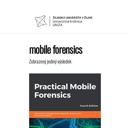
Preskočiť
na
obsah
UNIVER
Žilinskej
univerzity
KNIŽNIC
v Žiline
mobile forensics
Zobrazený jediný výsledok