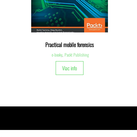
Practical mobile forensics
e-booky
,
Packt Publishing
Viac info