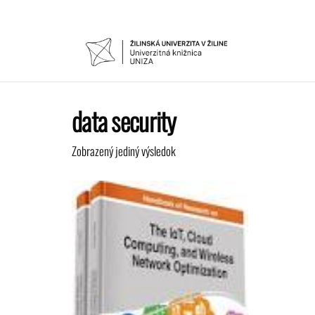
Preskočiť
na
obsah
UNIVER
Žilinskej
univerzity
KNIŽNIC
v Žiline
data security
Zobrazený jediný výsledok