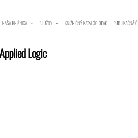
NAŠA KNIŽNICA
SLUŽBY
KNIŽNIČNÝ KATALÓG OPAC
PUBLIKAČNÁ Č
ZITNÁ
A
pplied Logic