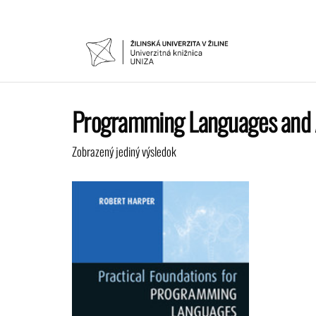
Preskočiť
na
obsah
UNIVER
Žilinskej
univerzity
KNIŽNIC
v Žiline
Programming Languages and A
Zobrazený jediný výsledok