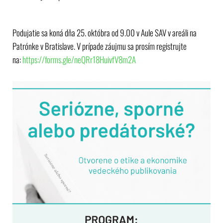
Podujatie sa koná dňa 25. októbra od 9.00 v Aule SAV v areáli na
Patrónke v Bratislave. V prípade záujmu sa prosím registrujte
na:
https://forms.gle/neQRr18HuivfV8m2A