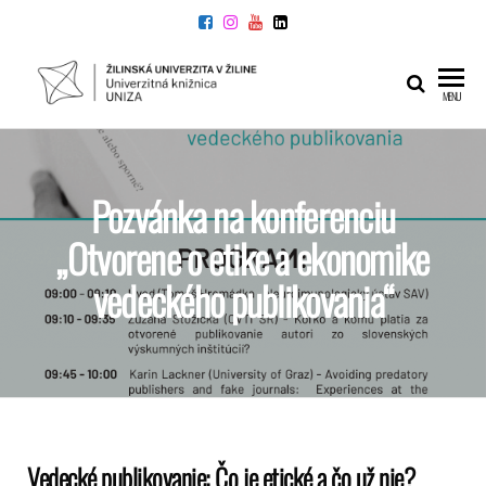
UNIVERZITNÁ
Žilinskej
MENU
univerzity
KNIŽNICA
v Žiline
Pozvánka na konferenciu
„Otvorene o etike a ekonomike
vedeckého publikovania“
Vedecké publikovanie: Čo je etické a čo už nie?