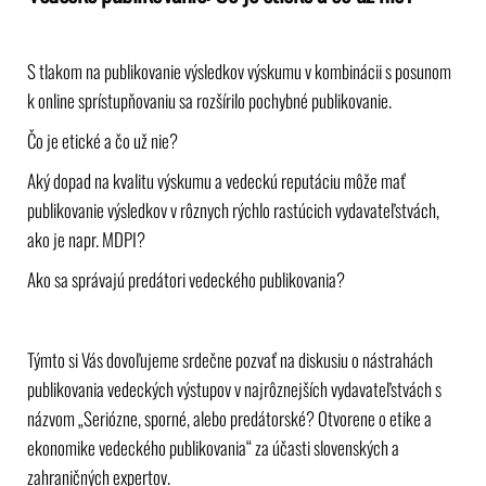
S tlakom na publikovanie výsledkov výskumu v kombinácii s posunom
k online sprístupňovaniu sa rozšírilo pochybné publikovanie.
Čo je etické a čo už nie?
Aký dopad na kvalitu výskumu a vedeckú reputáciu môže mať
publikovanie výsledkov v rôznych rýchlo rastúcich vydavateľstvách,
ako je napr. MDPI?
Ako sa správajú predátori vedeckého publikovania?
Týmto si Vás dovoľujeme srdečne pozvať na diskusiu o nástrahách
publikovania vedeckých výstupov v najrôznejších vydavateľstvách s
názvom „Seriózne, sporné, alebo predátorské? Otvorene o etike a
ekonomike vedeckého publikovania“ za účasti slovenských a
zahraničných expertov.