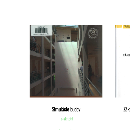
Simulácie budov
Zák
e-skriptá