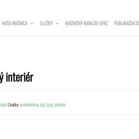
NAŠA KNIŽNICA
SLUŽBY
KNIŽNIČNÝ KATALÓG OPAC
PUBLIKAČNÁ Č
ZITNÁ
A
 interiér
riptá
Značky:
architektúra
,
byt
,
byty
,
interiér