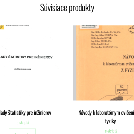
Súvisiace produkty
lady štatistiky pre inžinierov
Návody k laboratórnym cvičen
fyziky
e-skriptá
e-skriptá