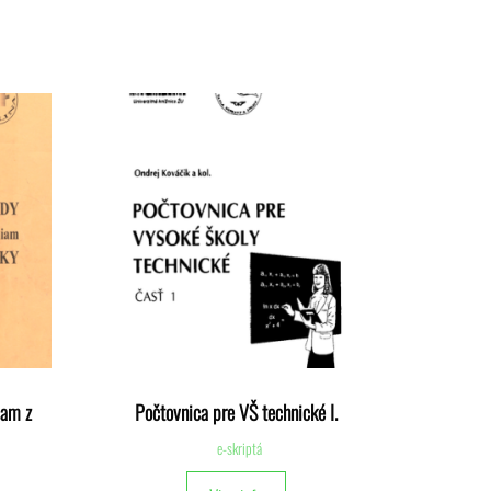
iam z
Počtovnica pre VŠ technické I.
e-skriptá