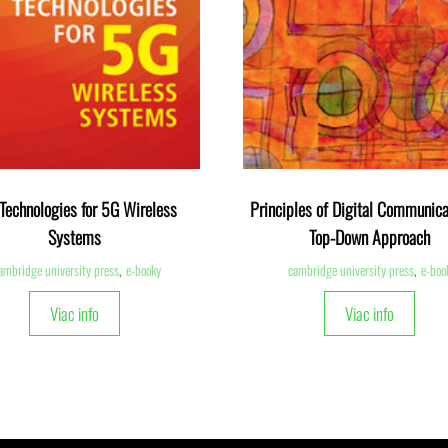
Technologies for 5G Wireless
Principles of Digital Communica
Systems
Top-Down Approach
ambridge university press
,
e-booky
cambridge university press
,
e-boo
Viac info
Viac info