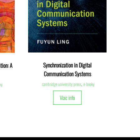
Synchronization in Digital
tion: A
Communication Systems
cambridge university press
,
e-booky
ky
Viac info