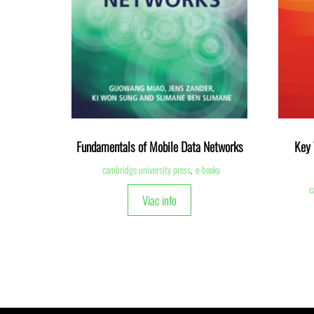
Fundamentals of Mobile Data Networks
Key 
cambridge university press
,
e-booky
c
Viac info