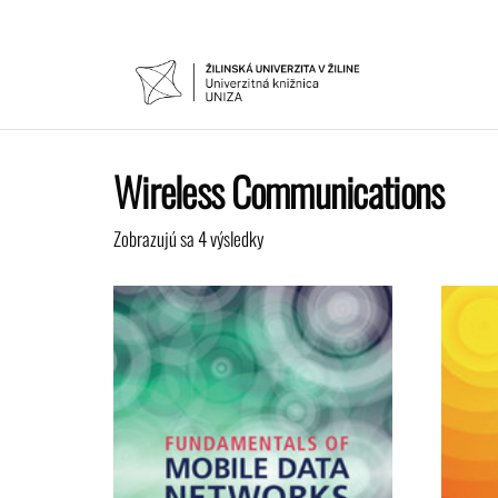
Preskočiť
na
obsah
UNIVER
Žilinskej
univerzity
KNIŽNIC
v Žiline
Wireless Communications
Zobrazujú sa 4 výsledky