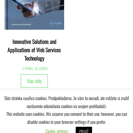
Innovative Solutions and
Applications of Web Services
Technology
e-booky
,
igi global
Viac info
Táto stránka využíva cookies. Predpokladáme, že vám to nevadí, ale môžete si zrušiť
nastavenie odosielania cookies vo svojom prehliadači.
This website uses cookies. We assume you consent to their use; however, you can
disable cookies in your browser settings if you prefer.
Univerzitná knižnica Žilinskej univerzity © 2025
Cookie settings
PRIJAŤ