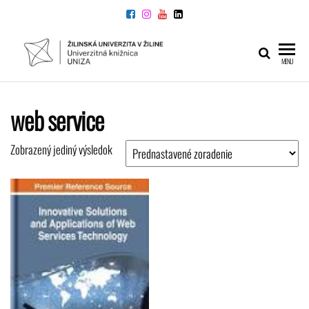
Preskočiť
na
obsah
UNIVERZITNÁ
Žilinskej
MENU
univerzity
KNIŽNICA
v Žiline
web service
Zobrazený jediný výsledok