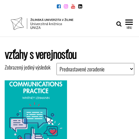
Preskočiť
na
obsah
UNIVERZITNÁ
Žilinskej
MENU
univerzity
KNIŽNICA
v Žiline
vzťahy s verejnosťou
Zobrazený jediný výsledok