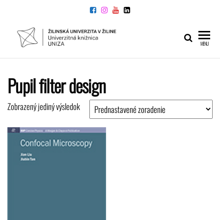
Preskočiť
na
obsah
UNIVERZITNÁ
Žilinskej
MENU
univerzity
KNIŽNICA
v Žiline
Pupil filter design
Zobrazený jediný výsledok