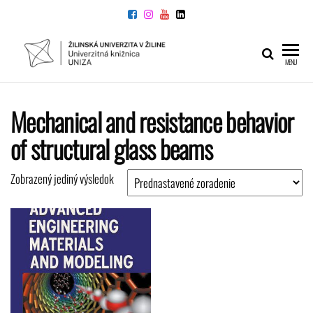
Preskočiť
na
obsah
UNIVERZITNÁ
Žilinskej
MENU
univerzity
KNIŽNICA
v Žiline
Mechanical and resistance behavior
of structural glass beams
Zobrazený jediný výsledok