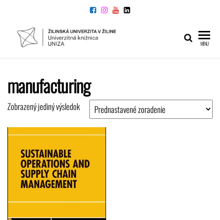
Preskočiť
na
obsah
UNIVERZITNÁ
Žilinskej
MENU
univerzity
KNIŽNICA
v Žiline
manufacturing
Zobrazený jediný výsledok