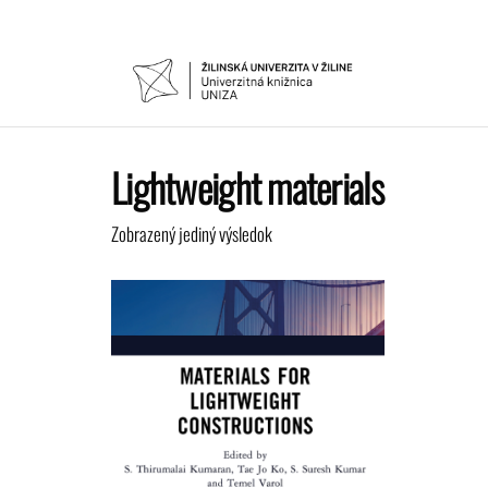
Preskočiť
na
obsah
UNIVER
Žilinskej
univerzity
KNIŽNIC
v Žiline
Lightweight materials
Zobrazený jediný výsledok