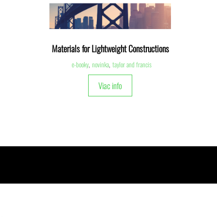
Materials for Lightweight Constructions
e-booky
,
novinka
,
taylor and francis
Viac info