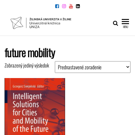
Preskočiť
na
obsah
UNIVERZITNÁ
Žilinskej
MENU
univerzity
KNIŽNICA
v Žiline
future mobility
Zobrazený jediný výsledok