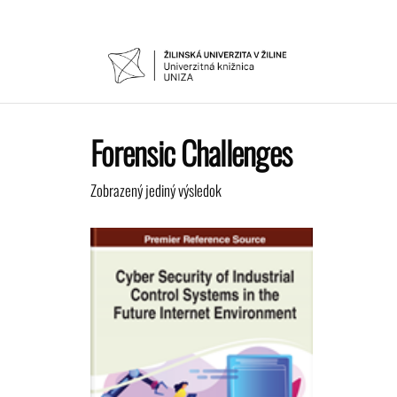
Preskočiť
na
obsah
UNIVER
Žilinskej
univerzity
KNIŽNIC
v Žiline
Forensic Challenges
Zobrazený jediný výsledok