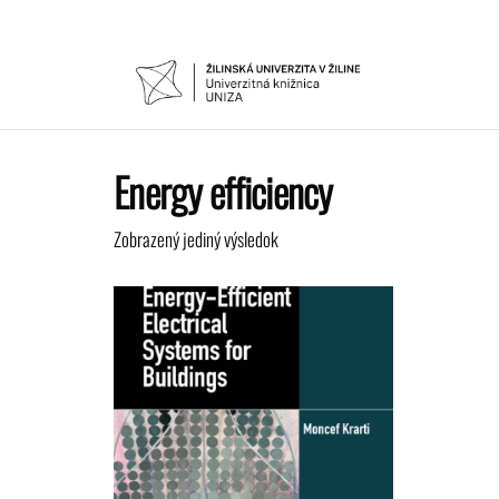
Preskočiť
na
obsah
UNIVER
Žilinskej
univerzity
KNIŽNIC
v Žiline
Energy efficiency
Zobrazený jediný výsledok