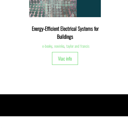
Energy-Efficient Electrical Systems for
Buildings
e-booky
,
novinka
,
taylor and francis
Viac info