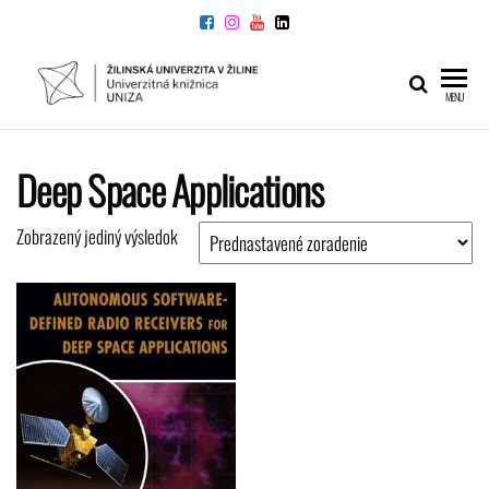
Preskočiť
na
obsah
UNIVERZITNÁ
Žilinskej
MENU
univerzity
KNIŽNICA
v Žiline
Deep Space Applications
Zobrazený jediný výsledok