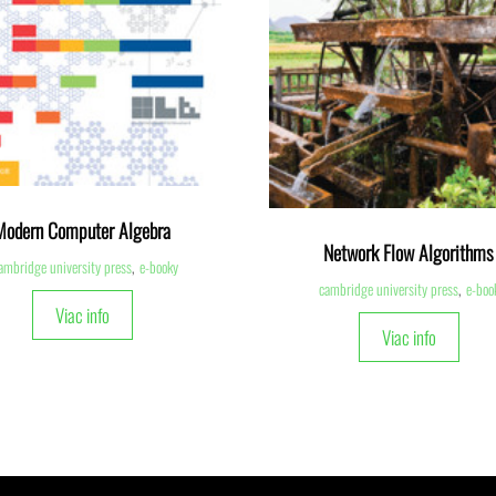
Modern Computer Algebra
Network Flow Algorithms
ambridge university press
,
e-booky
cambridge university press
,
e-boo
Viac info
Viac info