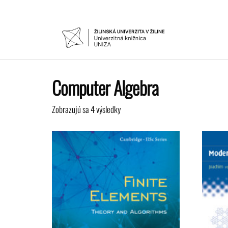
Preskočiť
na
obsah
UNIVER
Žilinskej
univerzity
KNIŽNIC
v Žiline
Computer Algebra
Zobrazujú sa 4 výsledky