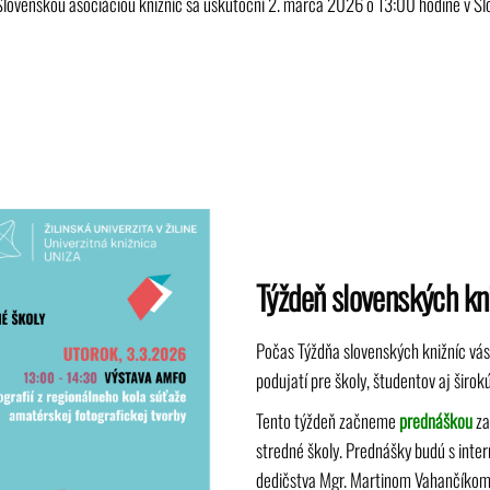
lovenskou asociáciou knižníc sa uskutoční 2. marca 2026 o 13:00 hodine v Slo
Týždeň slovenských kni
Počas
Týždňa slovenských knižníc
vás
podujatí pre školy, študentov aj širok
Tento týždeň začneme
prednáškou
z
stredné školy. Prednášky budú s int
dedičstva Mgr. Martinom Vahančíkom