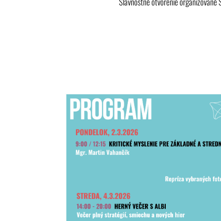
Slávnostné otvorenie organizované S