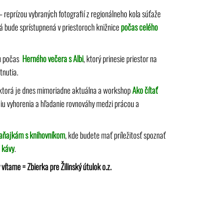
 reprízou vybraných fotografií z regionálneho kola súťaže
rá bude sprístupnená v priestoroch knižnice
počas celého
iu počas
Herného večera s Albi
, ktorý prinesie priestor na
tnutia.
ktorá je dnes mimoriadne aktuálna a workshop
Ako čítať
u vyhorenia a hľadanie rovnováhy medzi prácou a
ňajkám s knihovníkom
, kde budete mať príležitosť spoznať
e kávy
.
 vítame
=
Zbierka pre
Žilinský útulok o.z.