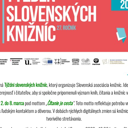
oná
Týždni slovenských knižníc
, ktorý organizuje Slovenská asociácia knižníc. Id
rejnosť i čitateľov, aby si spoločne pripomenuli význam kníh, čítania a knižníc v
 2. do 8. marca
pod mottom
„
Čítanie
je cesta
“
. Toto motto reflektuje potrebu v
ľudským kontaktom a dôverou. V dobách rýchlych digitálnych zmien sú knižnice 
tvorivého stretávania.