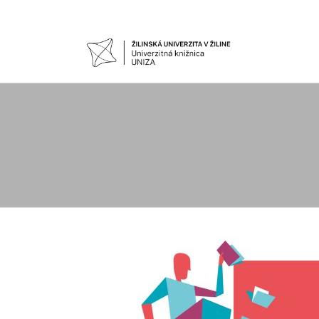
UNIVER
Žilinskej
univerzity
KNIŽNIC
v Žiline