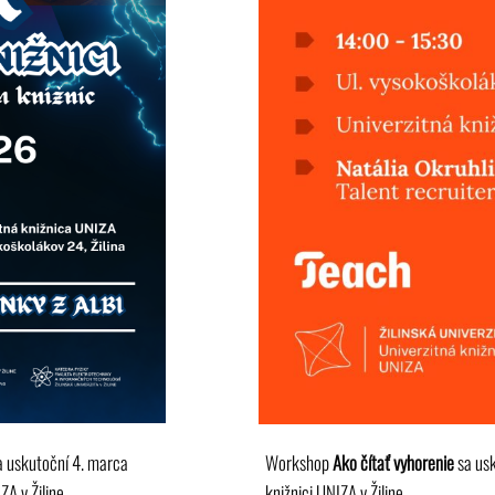
sa uskutoční 4. marca
Workshop
Ako čítať vyhorenie
sa usk
A v Žiline.
knižnici UNIZA v Žiline.