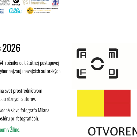
ec 2026
54. ročníka celoštátnej postupovej
 výber najzaujímavejších autorských
na svet prostredníctvom
rbou rôznych autorov.
vodné slovo fotografa Milana
sféru pri fotografiách.
om v Žiline.