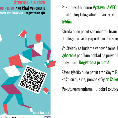
Pokračovať budeme
Výstavou AMFO
–
amatérskej fotografickej tvorby, kto
týždňa
.
Streda bude patriť spoločnému hran
stratégie, nové hry aj neformálne stre
Vo štvrtok sa budeme venovať téme, 
vyhorenie
ponúkne pohľad na prevenci
oddychom.
Registrácia je nutná
.
Záver týždňa bude patriť tradičným
Ra
knižnicu aj z inej perspektívy
pri šálk
Pokutu vám nedáme
→ dobré skutky