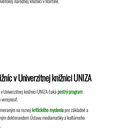
venskej národnej knižnici v Martine.
žníc v Univerzitnej knižnici UNIZA
 v Univerzitnej knižnici UNIZA čaká
pestrý
program
ú verejnosť.
ameraným na rozvoj
kritického myslenia
pre základné a
erným doktorandom Ústavu mediamatiky a kultúrneho
.