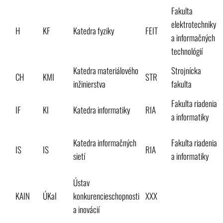
Fakulta
elektrotechniky
H
KF
Katedra fyziky
FEIT
a informačných
technológií
Katedra materiálového
Strojnícka
CH
KMI
STR
inžinierstva
fakulta
Fakulta riadenia
IF
KI
Katedra informatiky
RIA
a informatiky
Katedra informačných
Fakulta riadenia
IS
IS
RIA
sietí
a informatiky
Ústav
KAIN
ÚKaI
konkurencieschopnosti
XXX
a inovácií