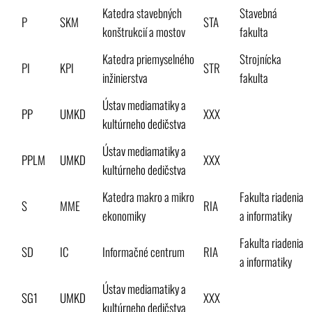
Katedra stavebných
Stavebná
P
SKM
STA
konštrukcií a mostov
fakulta
Katedra priemyselného
Strojnícka
PI
KPI
STR
inžinierstva
fakulta
Ústav mediamatiky a
PP
UMKD
XXX
kultúrneho dedičstva
Ústav mediamatiky a
PPLM
UMKD
XXX
kultúrneho dedičstva
Katedra makro a mikro
Fakulta riadenia
S
MME
RIA
ekonomiky
a informatiky
Fakulta riadenia
SD
IC
Informačné centrum
RIA
a informatiky
Ústav mediamatiky a
SG1
UMKD
XXX
kultúrneho dedičstva