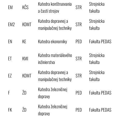
Katedra konštruovania
Strojnícka
EM
KČS
STR
a častí strojov
fakulta
Katedra dopravnej a
Strojnícka
EM2
KDMT
STR
manipulačnej techniky
fakulta
EN
KE
Katedra ekonomiky
PED
Fakulta PEDAS
Katedra materiálového
Strojnícka
ET
KMI
STR
inžinierstva
fakulta
Katedra dopravnej a
Strojnícka
EZ
KDMT
STR
manipulačnej techniky
fakulta
Katedra železničnej
F
ŽD
PED
Fakulta PEDAS
dopravy
Katedra železničnej
FK
ŽD
PED
Fakulta PEDAS
dopravy