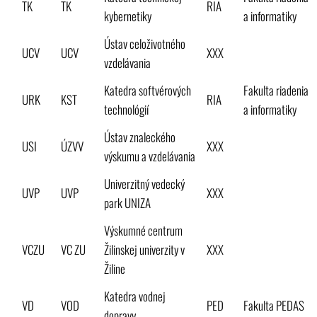
TK
TK
RIA
kybernetiky
a informatiky
Ústav celoživotného
UCV
UCV
XXX
vzdelávania
Katedra softvérových
Fakulta riadenia
URK
KST
RIA
technológií
a informatiky
Ústav znaleckého
USI
ÚZVV
XXX
výskumu a vzdelávania
Univerzitný vedecký
UVP
UVP
XXX
park UNIZA
Výskumné centrum
VCZU
VC ZU
Žilinskej univerzity v
XXX
Žiline
Katedra vodnej
VD
VOD
PED
Fakulta PEDAS
dopravy