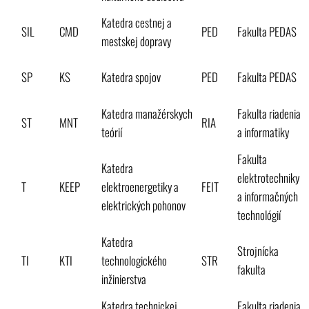
Katedra cestnej a
SIL
CMD
PED
Fakulta PEDAS
mestskej dopravy
SP
KS
Katedra spojov
PED
Fakulta PEDAS
Katedra manažérskych
Fakulta riadenia
ST
MNT
RIA
teórií
a informatiky
Fakulta
Katedra
elektrotechniky
T
KEEP
elektroenergetiky a
FEIT
a informačných
elektrických pohonov
technológií
Katedra
Strojnícka
TI
KTI
technologického
STR
fakulta
inžinierstva
Katedra technickej
Fakulta riadenia