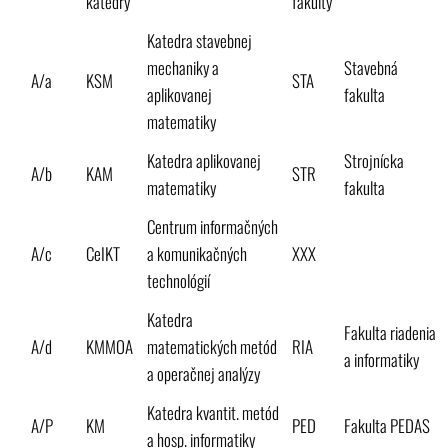
katedry
fakulty
Katedra stavebnej
mechaniky a
Stavebná
A/a
KSM
STA
aplikovanej
fakulta
matematiky
Katedra aplikovanej
Strojnícka
A/b
KAM
STR
matematiky
fakulta
Centrum informačných
A/c
CeIKT
a komunikačných
XXX
technológií
Katedra
Fakulta riadenia
A/d
KMMOA
matematických metód
RIA
a informatiky
a operačnej analýzy
Katedra kvantit. metód
A/P
KM
PED
Fakulta PEDAS
a hosp. informatiky