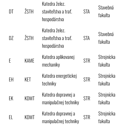
Katedra želez.
Stavebná
DT
ŽSTH
staviteľstva a trať.
STA
fakulta
hospodárstva
Katedra želez.
Stavebná
DZ
ŽSTH
staviteľstva a trať.
STA
fakulta
hospodárstva
Katedra aplikovanej
Strojnícka
E
KAME
STR
mechaniky
fakulta
Katedra energetickej
Strojnícka
EH
KET
STR
techniky
fakulta
Katedra dopravnej a
Strojnícka
EK
KDMT
STR
manipulačnej techniky
fakulta
Katedra dopravnej a
Strojnícka
EL
KDMT
STR
manipulačnej techniky
fakulta