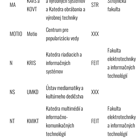
KAVS a
a výrobných systémov
Strojnícka
MA
STR
KOVT
a Katedra obrábania a
fakulta
výrobnej techniky
Centrum pre
MOTIO
Motio
XXX
popularizáciu vedy
Fakulta
Katedra riadiacich a
elektrotechniky
N
KRIS
informačných
FEIT
a informačných
systémov
technológií
Ústav mediamatiky a
NS
UMKD
XXX
kultúrneho dedičstva
Katedra multimédií a
Fakulta
informačno-
elektrotechniky
NT
KMIKT
FEIT
komunikačných
a informačných
technológií
technológií