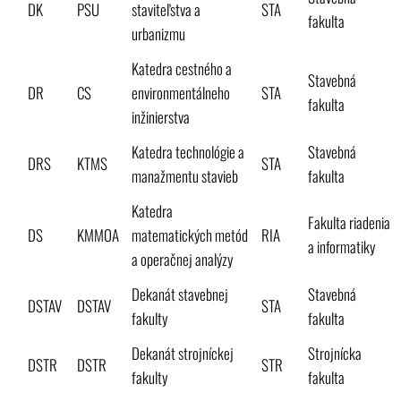
DK
PSU
staviteľstva a
STA
fakulta
urbanizmu
Katedra cestného a
Stavebná
DR
CS
environmentálneho
STA
fakulta
inžinierstva
Katedra technológie a
Stavebná
DRS
KTMS
STA
manažmentu stavieb
fakulta
Katedra
Fakulta riadenia
DS
KMMOA
matematických metód
RIA
a informatiky
a operačnej analýzy
Dekanát stavebnej
Stavebná
DSTAV
DSTAV
STA
fakulty
fakulta
Dekanát strojníckej
Strojnícka
DSTR
DSTR
STR
fakulty
fakulta