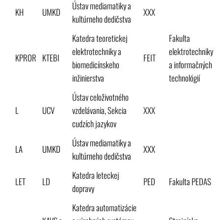
Ústav mediamatiky a
KH
UMKD
XXX
kultúrneho dedičstva
Katedra teoretickej
Fakulta
elektrotechniky a
elektrotechniky
KPROR
KTEBI
FEIT
biomedicínskeho
a informačných
inžinierstva
technológií
Ústav celoživotného
L
UCV
vzdelávania, Sekcia
XXX
cudzích jazykov
Ústav mediamatiky a
LA
UMKD
XXX
kultúrneho dedičstva
Katedra leteckej
LET
LD
PED
Fakulta PEDAS
dopravy
Katedra automatizácie