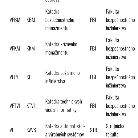
Katedra
Fakulta
VFBM
KBM
bezpečnostného
FBI
bezpečnostného
manažmentu
inžinierstva
Fakulta
Katedra krízového
VFKM
KKM
FBI
bezpečnostného
manažmentu
inžinierstva
Fakulta
Katedra požiarneho
VFPI
KPI
FBI
bezpečnostného
inžinierstva
inžinierstva
Fakulta
Katedra technických
VFTVI
KTVI
FBI
bezpečnostného
vied a informatiky
inžinierstva
Katedra automatizácie
Strojnícka
VL
KAVS
STR
a výrobných systémov
fakulta