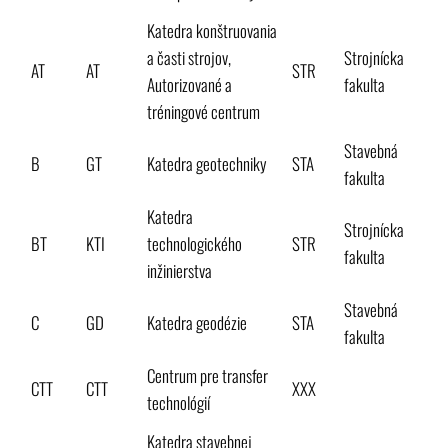
Katedra konštruovania
a časti strojov,
Strojnícka
AT
AT
STR
Autorizované a
fakulta
tréningové centrum
Stavebná
B
GT
Katedra geotechniky
STA
fakulta
Katedra
Strojnícka
BT
KTI
technologického
STR
fakulta
inžinierstva
Stavebná
C
GD
Katedra geodézie
STA
fakulta
Centrum pre transfer
CTT
CTT
XXX
technológií
Katedra stavebnej