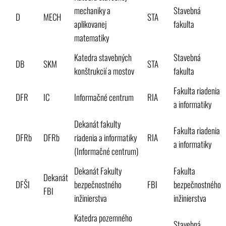
mechaniky a
Stavebná
D
MECH
STA
aplikovanej
fakulta
matematiky
Katedra stavebných
Stavebná
DB
SKM
STA
konštrukcií a mostov
fakulta
Fakulta riadenia
DFR
IC
Informačné centrum
RIA
a informatiky
Dekanát fakulty
Fakulta riadenia
DFRb
DFRb
riadenia a informatiky
RIA
a informatiky
(Informačné centrum)
Dekanát Fakulty
Fakulta
Dekanát
DFŠI
bezpečnostného
FBI
bezpečnostného
FBI
inžinierstva
inžinierstva
Katedra pozemného
Stavebná