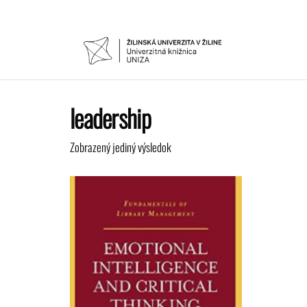
Preskočiť
na
obsah
UNIVER
Žilinskej
univerzity
KNIŽNIC
v Žiline
leadership
Zobrazený jediný výsledok