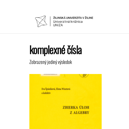
Preskočiť
na
obsah
UNIVER
Žilinskej
univerzity
KNIŽNIC
v Žiline
komplexné čísla
Zobrazený jediný výsledok