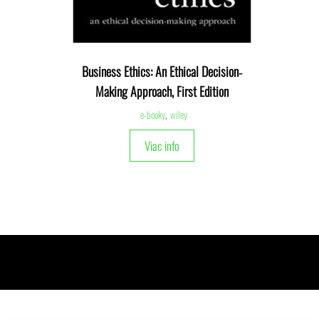
Business Ethics: An Ethical Decision‐
Making Approach, First Edition
e-booky
,
wiley
Viac info