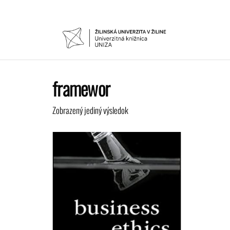
Preskočiť
na
obsah
UNIVER
Žilinskej
univerzity
KNIŽNIC
v Žiline
framewor
Zobrazený jediný výsledok