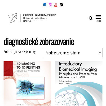
Preskočiť
na
obsah
UNIVERZITNÁ
Žilinskej
MENU
univerzity
KNIŽNICA
v Žiline
diagnostické zobrazovanie
Zobrazujú sa 2 výsledky