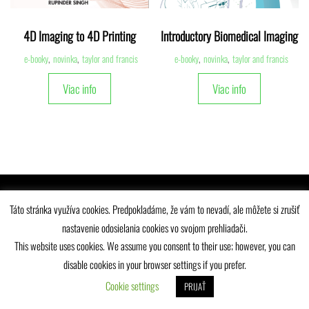
4D Imaging to 4D Printing
Introductory Biomedical Imaging
e-booky
,
novinka
,
taylor and francis
e-booky
,
novinka
,
taylor and francis
Viac info
Viac info
Univerzitná knižnica Žilinskej univerzity © 2025
Táto stránka využíva cookies. Predpokladáme, že vám to nevadí, ale môžete si zrušiť
nastavenie odosielania cookies vo svojom prehliadači.
This website uses cookies. We assume you consent to their use; however, you can
disable cookies in your browser settings if you prefer.
Cookie settings
PRIJAŤ